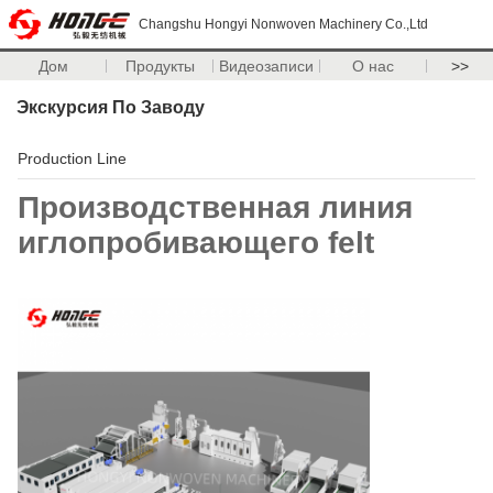
Changshu Hongyi Nonwoven Machinery Co.,Ltd
Дом
Продукты
Видеозаписи
О нас
>>
Экскурсия По Заводу
Production Line
Производственная линия
иглопробивающего felt