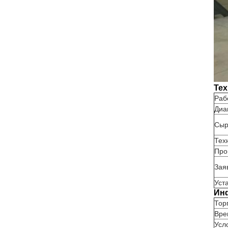
Тех
Раб
Диа
Сыр
Тех
Про
Зая
Уст
Инф
Тор
Вре
Усл