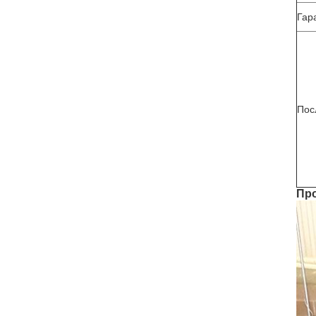
Гар
Пос
Про