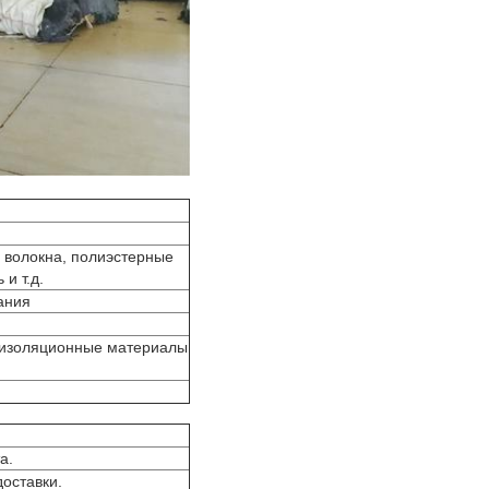
волокна, полиэстерные
и т.д.
ания
 изоляционные материалы
а.
оставки.