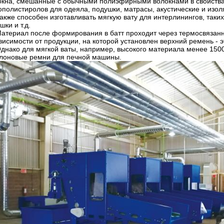
окна, смешанные с обычными полиэфирными волокнами в свойствах
ополистиролов для одеяла, подушки, матрасы, акустические и изол
акже способен изготавливать мягкую вату для интерлинингов, таки
шки и т.д.
атериал после формирования в батт проходит через термосвязан
ависимости от продукции, на которой установлен верхний ремень -
днако для мягкой ваты, например, высокого материала менее 150
лоновые ремни для печной машины.