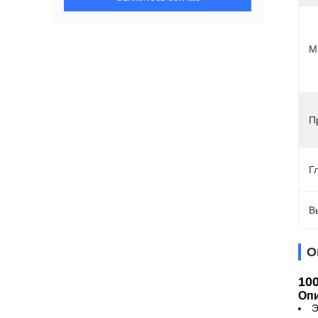
М
П
Г
В
О
10
Опи
Э