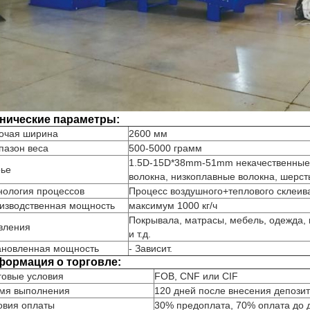
нические параметры:
очая ширина
2600 мм
пазон веса
500-5000 грамм
1.5D-15D*38mm-51mm некачественные 
ье
волокна, низкоплавные волокна, шерсть 
нология процессов
Процесс воздушного+теплового склеив
изводственная мощность
максимум 1000 кг/ч
Покрывала, матрасы, мебель, одежда,
вления
и т.д.
ановленная мощность
- Зависит.
ормация о торговле:
говые условия
FOB, CNF или CIF
мя выполнения
120 дней после внесения депозит
овия оплаты
30% предоплата, 70% оплата до д