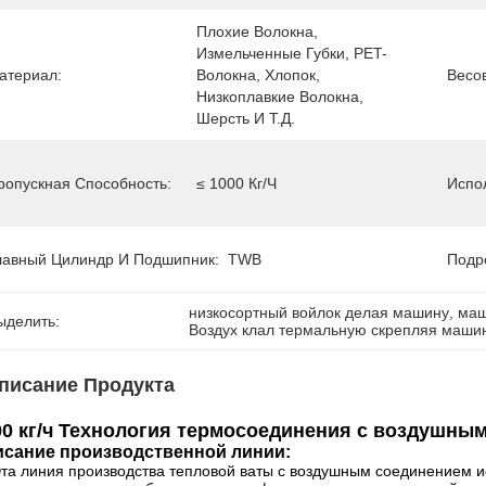
Плохие Волокна, 
Измельченные Губки, PET-
атериал:
Волокна, Хлопок, 
Весо
Низкоплавкие Волокна, 
Шерсть И Т.д.
ропускная Способность:
≤ 1000 Кг/ч
Испо
лавный Цилиндр И Подшипник:
TWB
Подр
низкосортный войлок делая машину
, 
маш
ыделить:
Воздух клал термальную скрепляя маши
писание Продукта
00 кг/ч Технология термосоединения с воздушны
сание производственной линии:
та линия производства тепловой ваты с воздушным соединением и