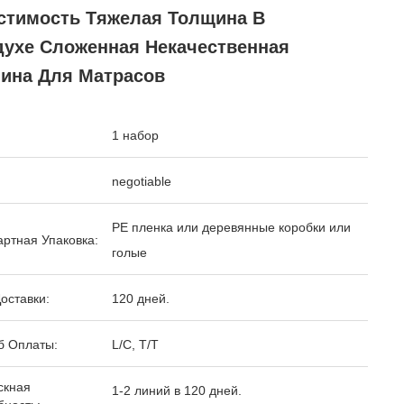
стимость Тяжелая Толщина В
духе Сложенная Некачественная
ина Для Матрасов
1 набор
negotiable
PE пленка или деревянные коробки или
ртная Упаковка:
голые
оставки:
120 дней.
б Оплаты:
L/C, T/T
скная
1-2 линий в 120 дней.