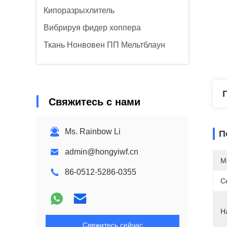
Кипоразрыхлитель
Вибрируя фидер хоппера
Ткань Нонвовен ПП Мельтблаун
Свяжитесь с нами
Ms. Rainbow Li
П
admin@hongyiwf.cn
М
86-0512-5286-0355
С
Н
Свяжитесь сейчас