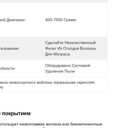
вой Диапазон:
400-7500 Грамм
Сделайте Некачественный 
льзование:
Фильт Из Отходов Волокна 
Для Матраса.
Оборудована Системой 
обности:
Удаления Пыли
ина низкосортного войлока термальная скрепляя
, 
ну
м покрытием
спользует низкоплавкие волокна или бикомпонентные