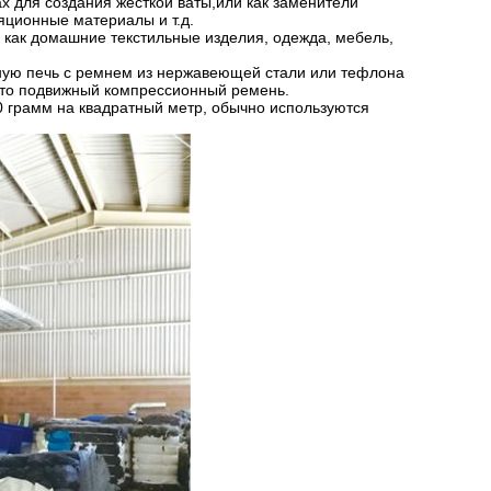
 для создания жесткой ваты,или как заменители
яционные материалы и т.д.
х как домашние текстильные изделия, одежда, мебель,
ную печь с ремнем из нержавеющей стали или тефлона
 это подвижный компрессионный ремень.
0 грамм на квадратный метр, обычно используются