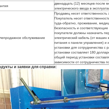
двенадцать (12) месяцев после м
антия
электрического ввода в эксплуата
Продавец несет ответственность з
Покупатель несет ответственност
туда-обратно, проживание, меди
безопасность и соответствующие 
покупатели должны назначить пер
лепродажное обслуживание
электрический кабель (от машин 
питания к панели управления) и 
установки для сотрудничества с 
установки составляет 180 доллар
общий период установки составля
зависимости от сотрудничества п
дукты и заявки для справки: