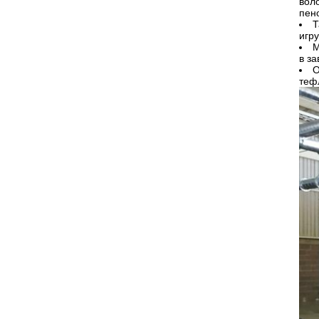
вол
пен
Т
игру
М
в з
О
теф