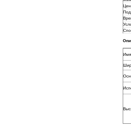
Цен
Под
Вре
Усл
Спо
Опи
Имя
Шир
Осн
Исп
Выс