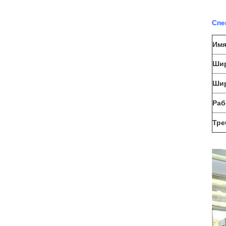
Спе
Им
Шир
Шир
Раб
Тре