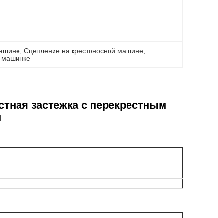
машине
, 
Сцепление на крестоносной машине
, 
й машинке
тная застежка с перекрестным
м