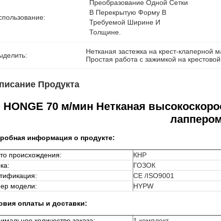
Преобразование Одной Сетки 
В Перекрытую Форму В 
спользование:
Требуемой Ширине И 
Толщине.
Нетканая застежка на крест-клаперной 
ыделить:
Простая работа с зажимкой на крестово
писание Продукта
HONGE 70 м/мин Нетканая высокоскорос
лапперо
робная информация о продукте:
то происхождения:
КНР
ка:
ГОЗОК
тификация:
CE /ISO9001
ер модели:
HYPW
овия оплаты и доставки:
имальное количество заказа:
1 комплект