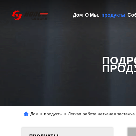
Дом
О Мы.
продукты
Со
ПОДР
ПРОД
Дом
>
продукты
>
Легкая работа нетканая застежк
продукты