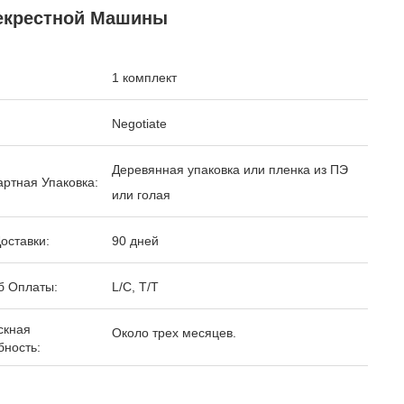
екрестной Машины
1 комплект
Negotiate
Деревянная упаковка или пленка из ПЭ
ртная Упаковка:
или голая
оставки:
90 дней
б Оплаты:
L/C, T/T
скная
Около трех месяцев.
бность: