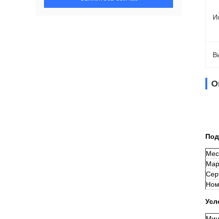
И
В
О
Под
Мес
Мар
Сер
Ном
Усл
Мин