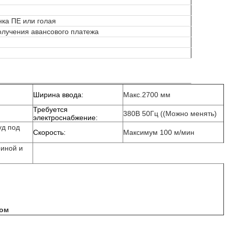
нка ПЕ или голая
олучения авансового платежа
Ширина ввода:
Макс.2700 мм
Требуется
380В 50Гц ((Можно менять)
электроснабжение:
уд под
Скорость:
Максимум 100 м/мин
иной и
ром