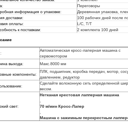
а:
Переговоры
робная информация о упаковке:
Деревянная упаковка, пле
мя доставки:
100 рабочих дней после п
овия оплаты:
L/C, T/T
собность к поставкам:
2 комплекта 100 дней
сание
Автоматическая кросс-лаперная машина с
:
сервомотором
ина выхода:
Макс.8000 мм
ПЛК, подшипник, коробка передач, мотор, сос
овные компоненты:
давлением, редуктор
Сделайте волоконную сеть определенной шир
ользование:
весом.
Нетканая крестовая лапперная машина
,
окий свет:
70 м/мин Кросс-Лапер
,
Машина с зажимным перекрестным лаппе