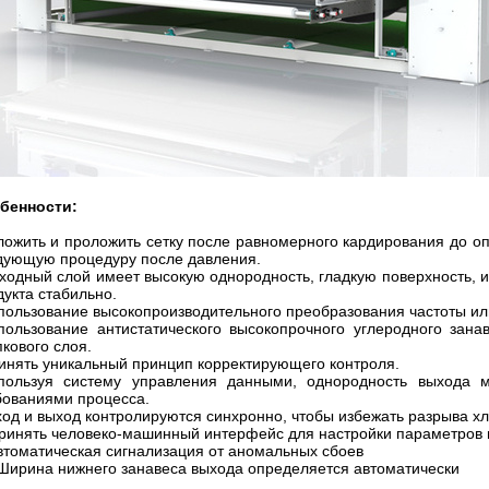
бенности:
сложить и проложить сетку после равномерного кардирования до 
дующую процедуру после давления.
ходный слой имеет высокую однородность, гладкую поверхность, и 
дукта стабильно.
пользование высокопроизводительного преобразования частоты или
пользование антистатического высокопрочного углеродного зана
кового слоя.
инять уникальный принцип корректирующего контроля.
пользуя систему управления данными, однородность выхода 
бованиями процесса.
вход и выход контролируются синхронно, чтобы избежать разрыва хл
Принять человеко-машинный интерфейс для настройки параметров 
автоматическая сигнализация от аномальных сбоев
 Ширина нижнего занавеса выхода определяется автоматически