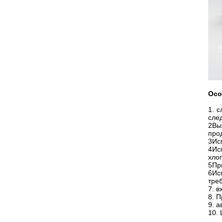
Осо
1. 
сле
2Вы
про
3Ис
4Ис
хлоп
5Пр
6Ис
тре
7. 
8. 
9. 
10.