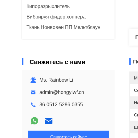
Кипоразрыхлитель
Вибрируя фидер хоппера
Ткань Нонвовен ПП Мельтблаун
Свяжитесь с нами
П
М
Ms. Rainbow Li
С
admin@hongyiwf.cn
Н
86-0512-5286-0355
С
Ш
Свяжитесь сейчас