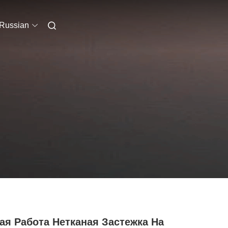
Russian
ая Работа Нетканая Застежка На