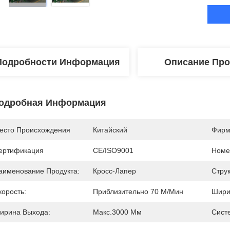
Подробности Информация
Описание Про
одробная Информация
есто Происхождения
Китайский
Фирм
ертификация
CE/ISO9001
Номе
аименование Продукта:
Кросс-Лапер
Струк
корость:
Приблизительно 70 М/мин
Шири
ирина Выхода:
Макс.3000 Мм
Сист