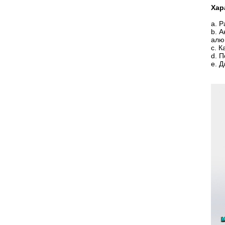
Хар
a. 
b. 
алю
c. 
d. 
e. 