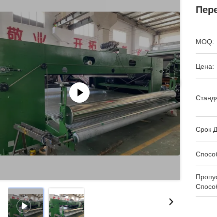
Пер
MOQ:
Цена:
Станда
Срок Д
Спосо
Пропу
Спосо