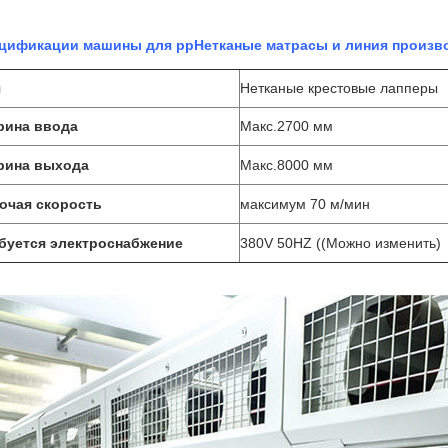
цификации машины для pp
Нетканые матрасы и линия произво
я
Нетканые крестовые лапперы
ина ввода
Макс.2700 мм
ина выхода
Макс.8000 мм
очая скорость
максимум 70 м/мин
буется электроснабжение
380V 50HZ ((Можно изменить)