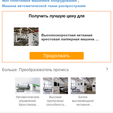
Non сплетенное машинное оборудование
,
Машина автоматической ткани распространяя
Получить лучшую цену для
Высокоскоростная нетканая
крестовая лапперная машина 70
м/мин
Продолжать
Преобразователь прочеса
Больше
 2900мм
Автоматическое
Высокая
Белое
новая м
 креста
управление
пропускная
высокомощное
Lapper 
окна
Кросслапер
способность
нетканое
полиэс
тера/ПП
машины для
сцепления на
крестовое
дизайна 
ть ковра
нетканой
нетканой кросс-
оборудование и
для ват