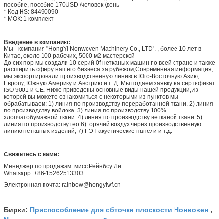
пособие, пособие 170USD /человек /день
* Код HS: 84490090
* МОК: 1 комплект
Введение в компанию:
Мы - компания "HongYi Nonwoven Machinery Co., LTD". , более 10 лет в
Китае, около 100 рабочих, 5000 м2 мастерской
До сих пор мы создали 10 серий 0f нетканых машин по всей стране и также
расширить сферу нашего бизнеса за рубежом,Современная информация,
мы экспортировали производственную линию в Юго-Восточную Азию,
Европу, Южную Америку и Австрию и т. Д. Мы подаем заявку на сертификат
ISO 9001 и CE. Ниже приведены основные виды нашей продукции,Из
которой вы можете ознакомиться с некоторыми из пунктов мы
обрабатываем: 1) линия по производству переработанной ткани. 2) линия
по производству войлока. 3) линия по производству 100%
хлопчатобумажной ткани. 4) линия по производству нетканой ткани. 5)
линия по производству гео.6) горячий воздух через производственную
линию нетканых изделий; 7) ПЭТ акустические панели и т.д.
Свяжитесь с нами:
Менеджер по продажам: мисс Рейнбоу Ли
Whatsapp: +86-15262513303
Электронная почта: rainbow@hongyiwf.cn
Приспособление для обточки плоскости Нонвовен
Бирки:
,