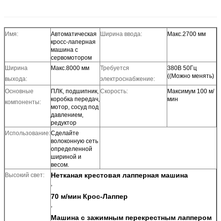
Имя:
Автоматическая
Ширина ввода:
Макс.2700 мм
кросс-лаперная
машина с
сервомотором
Ширина
Макс.8000 мм
Требуется
380В 50Гц
((Можно менять)
выхода:
электроснабжение:
Основные
ПЛК, подшипник,
Скорость:
Максимум 100 м/
коробка передач,
мин
компоненты:
мотор, сосуд под
давлением,
редуктор
Использование:
Сделайте
волоконную сеть
определенной
шириной и
весом.
Нетканая крестовая лапперная машина
Высокий свет:
,
70 м/мин Крос-Лаппер
,
Машина с зажимным перекрестным лаппером