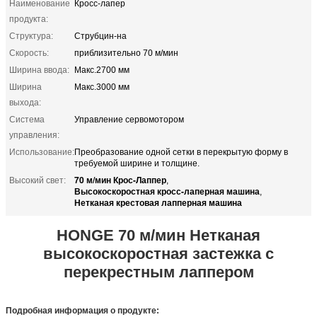
Наименование
Кросс-лапер
продукта:
Структура:
Струбцин-на
Скорость:
приблизительно 70 м/мин
Ширина ввода:
Макс.2700 мм
Ширина
Макс.3000 мм
выхода:
Система
Управление сервомотором
управления:
Использование:
Преобразование одной сетки в перекрытую форму в
требуемой ширине и толщине.
70 м/мин Крос-Лаппер
Высокий свет:
,
Высокоскоростная кросс-лаперная машина
,
Нетканая крестовая лапперная машина
HONGE 70 м/мин Нетканая
высокоскоростная застежка с
перекрестным лаппером
Подробная информация о продукте: